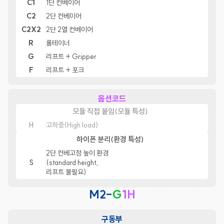
C1
1단 컨베이어
C2
2단 컨베이어
C2X2
2단 2열 컨베이어
R
롤테이너
G
리프트 + Gripper
F
리프트 + 포크
옵션코드
모듈 직접 붙임(모듈 특성)
H
고하중(High load)
하이픈 분리(환경 특성)
2단 컨베고정 높이 환경
S
(standard height,
리프트 불필요)
M2-
G
1H
구동부