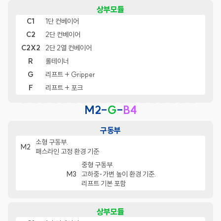
상부모듈
C1
1단 컨베이어
C2
2단 컨베이어
C2X2
2단 2열 컨베이어
R
롤테이너
G
리프트 + Gripper
F
리프트 + 포크
M2-
G
-
B4
구동부
소형 구동부.
M2
패스라인 고정 환경 기준
중형 구동부.
M3
고하중･가변 높이 환경 기준.
리프트 기본 포함
상부모듈