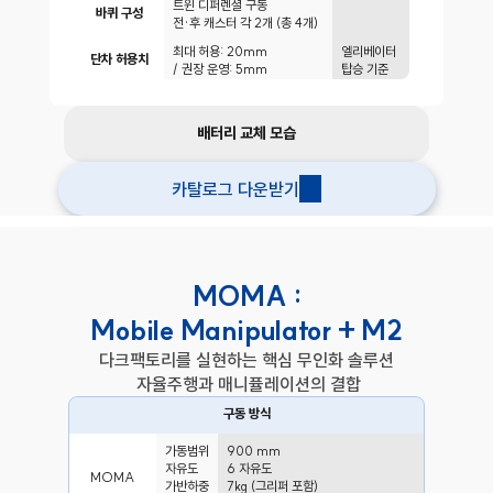
트윈 디퍼렌셜 구동
바퀴 구성
전·후 캐스터 각 2개 (총 4개)
최대 허용: 20mm
엘리베이터
단차 허용치
/ 권장 운영: 5mm
탑승 기준
3
배터리 교체 모습
4
1
2
카탈로그 다운받기
MOMA :
Mobile Manipulator + M2
다크팩토리를 실현하는 핵심 무인화 솔루션
 자율주행과 매니퓰레이션의 결합
구동 방식
가동범위
900 mm
자유도
6 자유도
MOMA
가반하중
7kg (그리퍼 포함)