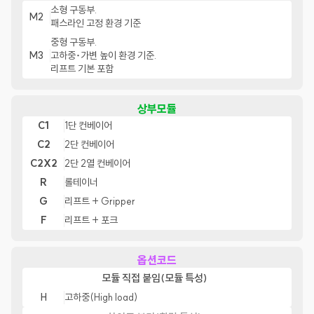
소형 구동부.
M2
패스라인 고정 환경 기준
중형 구동부.
M3
고하중･가변 높이 환경 기준.
리프트 기본 포함
상부모듈
C1
1단 컨베이어
C2
2단 컨베이어
C2X2
2단 2열 컨베이어
R
롤테이너
G
리프트 + Gripper
F
리프트 + 포크
옵션코드
모듈 직접 붙임(모듈 특성)
H
고하중(High load)