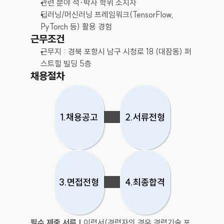
관련 분야 석·박사 학위 소지자
딥러닝/머신러닝 프레임워크(TensorFlow, 
PyTorch 등) 활용 경험
근무조건
근무지 : 경북 포항시 남구 시청로 18 (대잠동) 퍼
스트힐 빌딩 5층
채용절차
1.채용공고
2.서류전형
3.면접전형
4.최종합격
필수 제출 서류 |
 이력서(경력자의 경우 경력기술 포