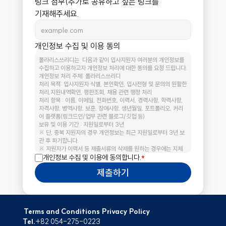
링크 첨부(추가로 공유하고 싶은 링크를 
기재해주세요.
개인정보 수집 및 이용 동의
폴라리스쓰리디는  다음과 같이 입사지원자 여러분의 개인정보를 
수집하고 이용하고자 개인정보 처리에 대한 동의를 요청 드립니다.
개인정보 처리 주체: 폴라리스쓰리디
처리 목적: 입사지원자 식별, 본인확인, 입사전형 및 문의의 원활한 
처리,지원내역확인, 평판조회, 채용 관련 행정 처리
처리 항목 : 이름, 이메일, 전화번호, 이력서, 경력사항, 학력사항, 
자격사항, 병역사항, 보훈, 장애사항, 생년월일, 포트폴리오, 커리
어 플랫폼(링크드인/업무 관련 블로그/깃헙 등)
보유 및 이용 기간 : 지원일로부터 3년
※ 단, 중복 지원자의 경우 개인정보는 최근 지원일로부터 3년 보
관 후 파기합니다.
※ 지원자가 이력서 등 제출서류의 삭제를 원하는 경우에는 지체 
없이 삭제되도록 도와드리겠습니다. 삭제 요청은 
개인정보 수집 및 이용에 동의합니다.
*
recruit@polaris3d.co으로 연락 부탁드립니다.
제출하기
[채용서류 반환에 관한 안내]
(1) 본 안내는 "채용절차의 공정화에 관한 법률"(채용절차법) 제11
조에 따른 것으로, 최종합격자를 제외한 지원자 분들은 제출한 채
용서류를 반환 받으실 수 있습니다. 다만, 구직자가 폴라리스쓰리
디의 채용사이트 또는 전자우편으로 제출한 경우 또는 구직자가 자
Terms and Conditions
Privacy Policy
발적으로 서면으로 제출하신 서류는 채용절차법 제11조제1항 단서
Tel.
+82 054-275-0223
조항에 따라 폴라리스쓰리디의 채용서류 반환 의무가 면제됩니다.