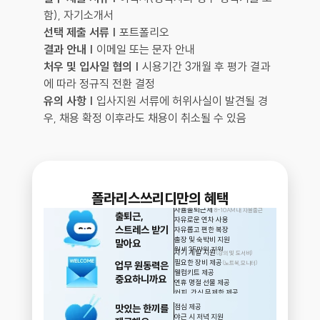
함), 자기소개서
선택 제출 서류 |
 포트폴리오
결과 안내 |
 이메일 또는 문자 안내
처우 및 입사일 협의 |
 시용기간 3개월 후 평가 결과
에 따라 정규직 전환 결정
유의 사항 |
 입사지원 서류에 허위사실이 발견될 경
우, 채용 확정 이후라도 채용이 취소될 수 있음
폴라리스쓰리디만의 혜택
자율출퇴근제 
8-10AM 내 자율출근
출퇴근,
자유로운 연차 사용
스트레스 받기
자유롭고 편한 복장
출장 및 숙박비 지원
말아요
월세 35만원 지원
자기 계발 지원
(강의 및 도서비)
필요한 장비 제공
업무 원동력은
(노트북,모니터)
웰컴키트 제공
중요하니까요
연휴 명절 선물 제공
커피, 간식 무제한 제공
맛있는 한끼를
점심 제공
야근 시 저녁 지원