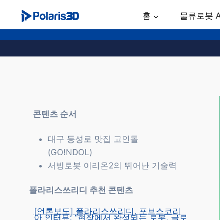
Skip
홈
물류로봇 
to
content
콘텐츠 순서
대구 동성로 맛집 고인돌
(GO!NDOL)
서빙로봇 이리온2의 뛰어난 기술력
폴라리스쓰리디 추천 콘텐츠
[언론보도] 폴라리스쓰리디, 포브스코리
아 인터뷰: “현장에서 완성되는 로봇, 글로