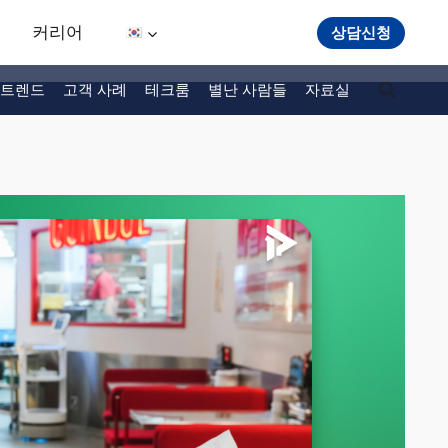
커리어
상담신청
트렌드
고객 사례
테크룸
별난 사람들
자료실