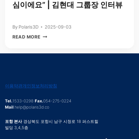
심이에요” | 김현대 그룹장 인터뷰
By
Polaris3D
2025-09-03
“관
READ MORE
제
시
스
템
은
생
산
이용약관
개인정보처리방침
성
극
Tel.
1533-0298
Fax.
054-275-0224
대
Mail
.help@polaris3d.co
화
의
포항 본사
경상북도 포항시 남구 시청로 18 퍼스트힐
빌딩 3,4,5층
핵
심