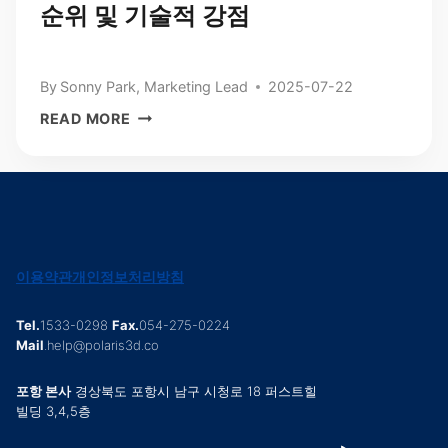
순위 및 기술적 강점
By
Sonny Park, Marketing Lead
2025-07-22
재
READ MORE
무
제
표
로
살
펴
본
이용약관
개인정보처리방침
로
보
Tel.
1533-0298
Fax.
054-275-0224
틱
Mail
.help@polaris3d.co
스
기
포항 본사
경상북도 포항시 남구 시청로 18 퍼스트힐
빌딩 3,4,5층
업
순