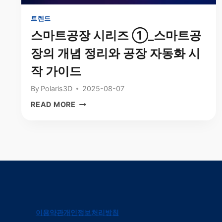
트렌드
스마트공장 시리즈 ①_스마트공
장의 개념 정리와 공장 자동화 시
작 가이드
By
Polaris3D
2025-08-07
스
READ MORE
마
트
공
장
시
리
즈
①_
스
이용약관
개인정보처리방침
마