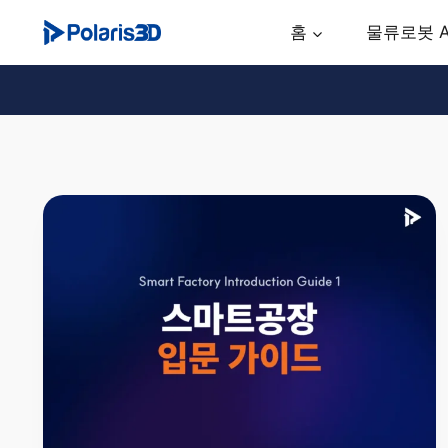
Skip
홈
물류로봇 
to
content